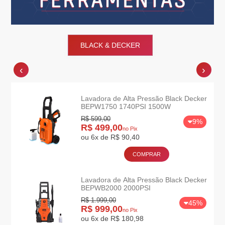
BLACK & DECKER
‹
›
er
Lavadora de Alta Pressão Black Decker
BEPW1750 1740PSI 1500W
R$ 599,00
9%
R$ 499,00
no Pix
ou 6x de R$ 90,40
COMPRAR
er
Lavadora de Alta Pressão Black Decker
BEPWB2000 2000PSI
R$ 1.999,00
45%
R$ 999,00
no Pix
ou 6x de R$ 180,98