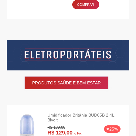
COMPRAR
PRODUTOS SAÚDE E BEM ESTAR
Umidificador Britânia BUD05B 2,4L
Bivolt
R$ 189,00
25%
R$ 129,00
no Pix