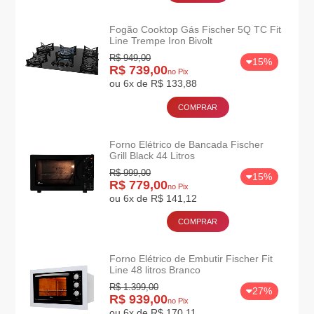
Fogão Cooktop Gás Fischer 5Q TC Fit
Line Trempe Iron Bivolt
R$ 949,00
15%
R$ 739,00
no Pix
ou 6x de R$ 133,88
COMPRAR
Forno Elétrico de Bancada Fischer
Grill Black 44 Litros
R$ 999,00
15%
R$ 779,00
no Pix
ou 6x de R$ 141,12
COMPRAR
Forno Elétrico de Embutir Fischer Fit
Line 48 litros Branco
R$ 1.399,00
27%
R$ 939,00
no Pix
ou 6x de R$ 170,11