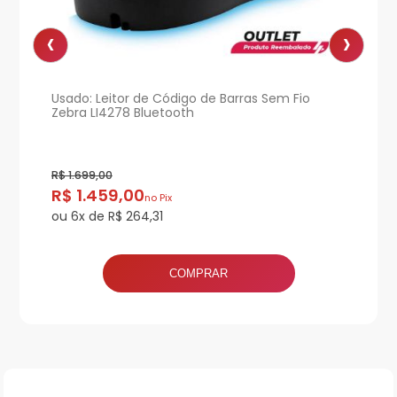
‹
›
r 2D
Usado: Leitor de Código de Barras Sem Fio
Usa
Zebra LI4278 Bluetooth
Bla
R$ 1.699,00
R$ 1
R$ 1.459,00
R$
no Pix
ou 6x de R$ 264,31
ou 
COMPRAR