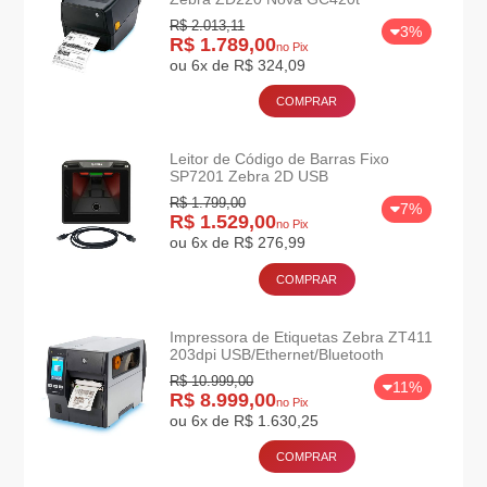
R$ 2.013,11
3%
R$ 1.789,00
no Pix
ou 6x de R$ 324,09
COMPRAR
Leitor de Código de Barras Fixo
SP7201 Zebra 2D USB
R$ 1.799,00
7%
R$ 1.529,00
no Pix
ou 6x de R$ 276,99
COMPRAR
Impressora de Etiquetas Zebra ZT411
203dpi USB/Ethernet/Bluetooth
R$ 10.999,00
11%
R$ 8.999,00
no Pix
ou 6x de R$ 1.630,25
COMPRAR