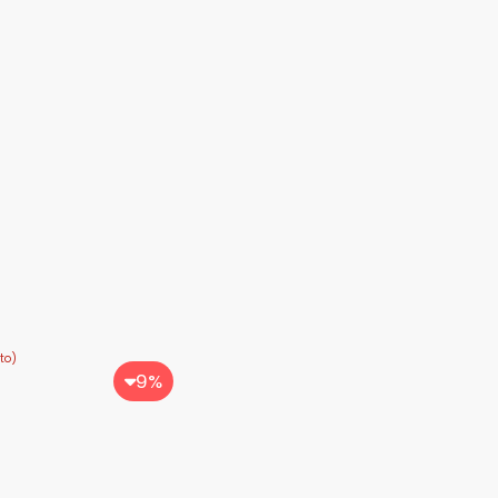
to)
9%