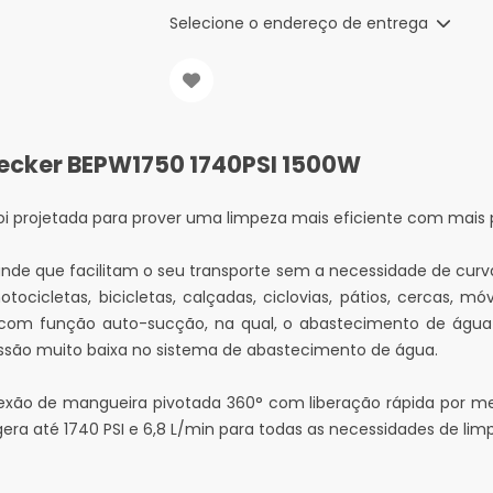
Selecione o endereço de entrega
Decker BEPW1750 1740PSI 1500W
oi projetada para prover uma limpeza mais eficiente com mais p
de que facilitam o seu transporte sem a necessidade de curvar
ocicletas, bicicletas, calçadas, ciclovias, pátios, cercas, mó
a com função auto-sucção, na qual, o abastecimento de água 
pressão muito baixa no sistema de abastecimento de água.
xão de mangueira pivotada 360° com liberação rápida por mei
era até 1740 PSI e 6,8 L/min para todas as necessidades de lim