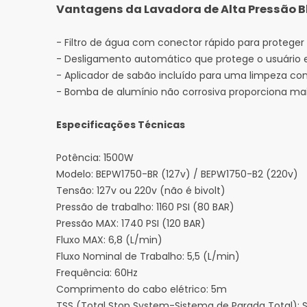
Vantagens da Lavadora de Alta Pressão B
-
Filtro de água com conector rápido para proteger
- Desligamento automático que protege o usuário e 
- Aplicador de sabão incluído para uma limpeza co
- Bomba de alumínio não corrosiva proporciona ma
Especificações Técnicas
Potência: 1500W
Modelo: BEPW1750-BR (127v) /
BEPW1750-B2 (220v)
Tensão: 127v ou 220v (não é bivolt)
Pressão de trabalho: 1160 PSI (80 BAR)
Pressão MAX: 1740 PSI (120 BAR)
Fluxo MAX: 6,8 (L/min)
Fluxo Nominal de Trabalho: 5,5 (L/min)
Frequência: 60Hz
Comprimento do cabo elétrico: 5m
TSS (Total Stop System-Sistema de Parada Total): 