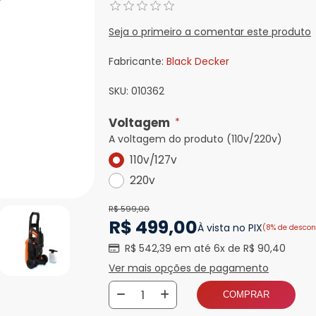
Seja o primeiro a comentar este produto
Fabricante:
Black Decker
SKU:
010362
Voltagem
*
A voltagem do produto (110v/220v)
110v/127v
220v
R$ 599,00
R$ 499,00
À vista no PIX
(8% de descon
R$ 542,39 em até 6x de R$ 90,40
Ver mais opções de pagamento
COMPRAR