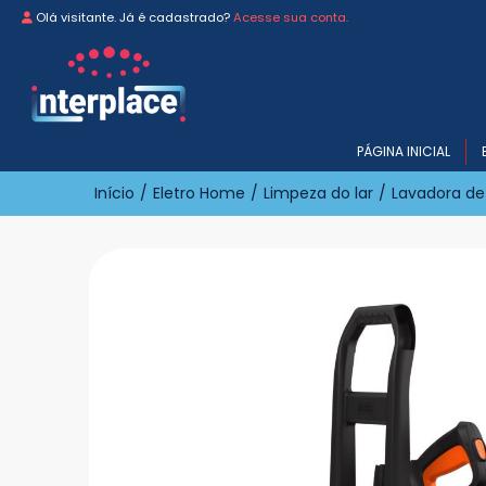
Olá visitante. Já é cadastrado?
Acesse sua conta.
PÁGINA INICIAL
Início
/
Eletro Home
/
Limpeza do lar
/
Lavadora de