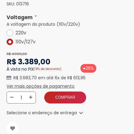
SKU:
013716
Voltagem
*
A voltagem do produto (110v/220v)
220v
110v/127v
R$ 4.999,00
R$ 3.389,00
26%
À vista no PIX
(8% de desconto)
R$ 3.683,70 em até 6x de R$ 613,95
Ver mais opções de pagamento
COMPRAR
Selecione o endereço de entrega