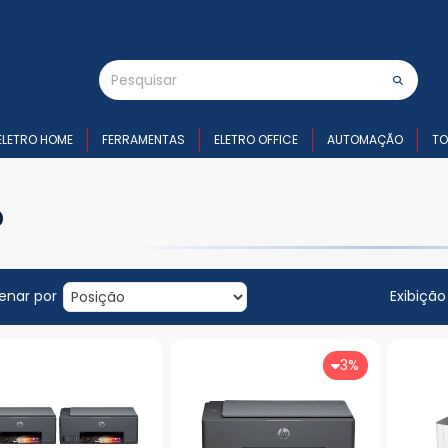
ELETRO HOME
FERRAMENTAS
ELETRO OFFICE
AUTOMAÇÃO
TO
p
enar por
Exibição
3%