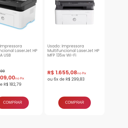
 Impressora
Usado: Impressora
ncional LaserJet HP
Multifuncional LaserJet HP
5A USB
MFP 135w Wi-Fi
,00
R$ 1.655,08
no Pix
009,00
no Pix
ou 6x de R$ 299,83
e R$ 182,79
COMPRAR
COMPRAR