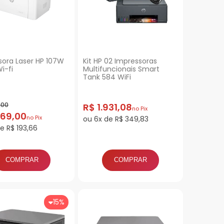
sora Laser HP 107W
Kit HP 02 Impressoras
i-fi
Multifuncionais Smart
Tank 584 WiFi
,00
R$ 1.931,08
no Pix
069,00
no Pix
ou 6x de R$ 349,83
e R$ 193,66
COMPRAR
COMPRAR
15%