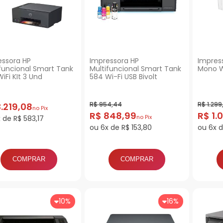
essora HP
Impressora HP
Impres
funcional Smart Tank
Multifuncional Smart Tank
Mono W
iFi KIt 3 Und
584 Wi-Fi USB Bivolt
R$ 954,44
R$ 1.299
.219,08
no Pix
R$ 848,99
R$ 1.
 de R$ 583,17
no Pix
ou 6x de R$ 153,80
ou 6x d
COMPRAR
COMPRAR
10%
16%