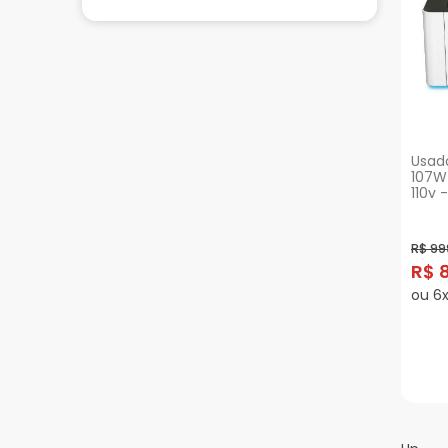
Usado
107W 
110v 
R$ 99
R$ 
ou 6x