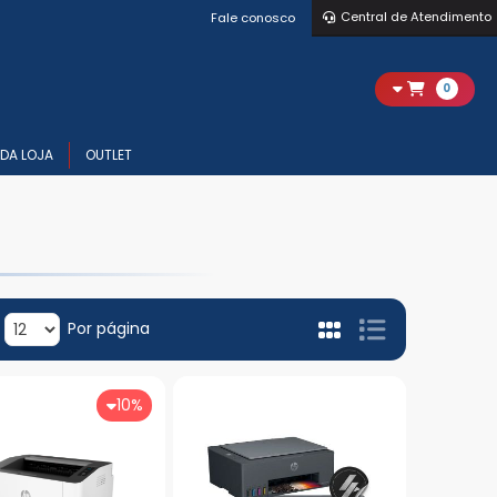
Central de Atendimento
Fale conosco
0
DA LOJA
OUTLET
Por página
10%