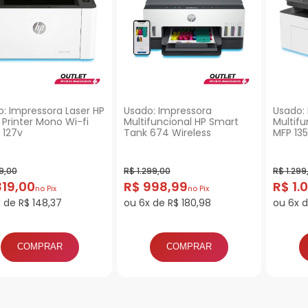
: Impressora Laser HP
Usado: Impressora
Usado:
Printer Mono Wi-fi
Multifuncional HP Smart
Multifu
- 127v
Tank 674 Wireless
MFP 13
9,00
R$ 1.299,00
R$ 1.299
819,00
R$ 998,99
R$ 1.
no Pix
no Pix
 de R$ 148,37
ou 6x de R$ 180,98
ou 6x d
COMPRAR
COMPRAR