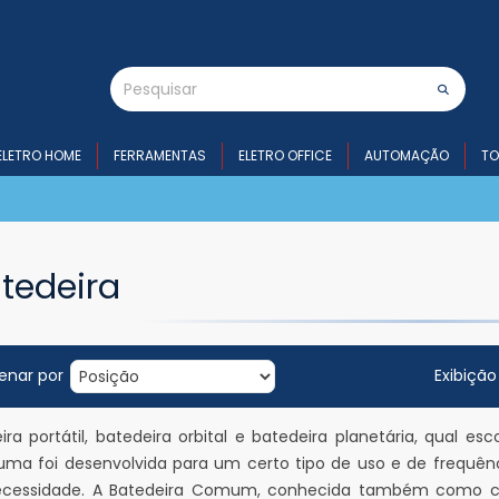
ELETRO HOME
FERRAMENTAS
ELETRO OFFICE
AUTOMAÇÃO
TO
tedeira
enar por
Exibição
ira portátil, batedeira orbital e batedeira planetária, qual 
ma foi desenvolvida para um certo tipo de uso e de frequênc
ecessidade. A Batedeira Comum, conhecida também como con