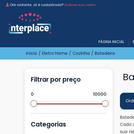
Olá visitante. Já é cadastrado?
Acesse sua conta.
PÁGINA INICIAL
Início
/
Eletro Home
/
Cozinha
/
Batedeira
Ba
Filtrar por preço
0
10000
Ord
Batede
Categorias
Cada u
sua n