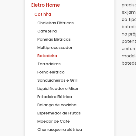
Eletro Home
precis
exijam
Cozinha
do tip
Chaleiras Elétricas
batede
Cafeteira
no pró
Panelas Elétricas
potent
Multiprocessador
unifor
modelo
Batedeira
batede
Torradeiras
Forno elétrico
Sanduicheiras e Grill
Liquidificador e Mixer
Fritadeira Elétrica
Balança de cozinha
Espremedor de Frutas
Moedor de Café
Churrasqueira elétrica