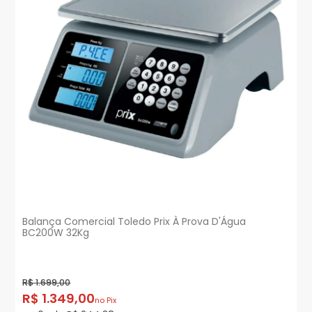
Balança Comercial Toledo Prix À Prova D'Água
BC200W 32Kg
R$ 1.699,00
R$ 1.349,00
no Pix