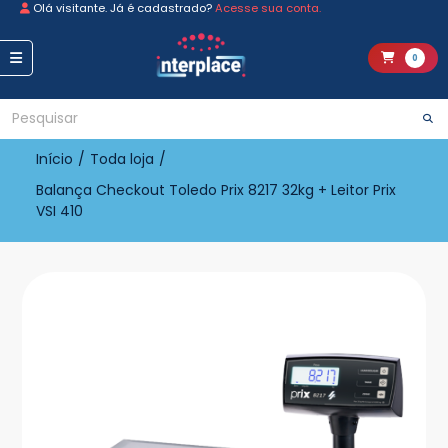
Olá visitante. Já é cadastrado?
Acesse sua conta.
0
Início
/
Toda loja
/
Balança Checkout Toledo Prix 8217 32kg + Leitor Prix
VSI 410