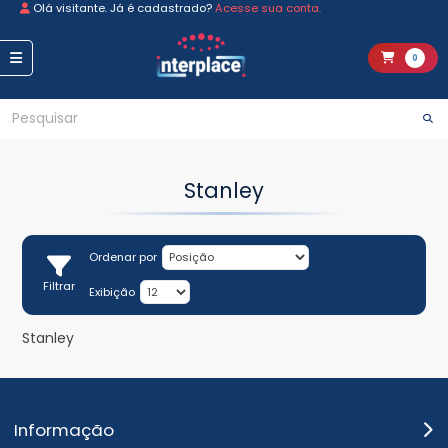
Olá visitante. Já é cadastrado?
Acesse sua conta.
0
Stanley
Ordenar por
Filtrar
Exibição
Stanley
Informação