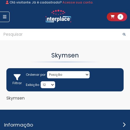
Olá visitante. Já é cadastrado?
Acesse sua conta.
0
Skymsen
Ordenar por
Filtrar
Exibição
Skymsen
Informação