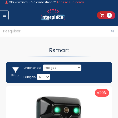
Olá visitante. Já é cadastrado?
Acesse sua conta.
0
Rsmart
Ordenar por
Filtrar
Exibição
20%