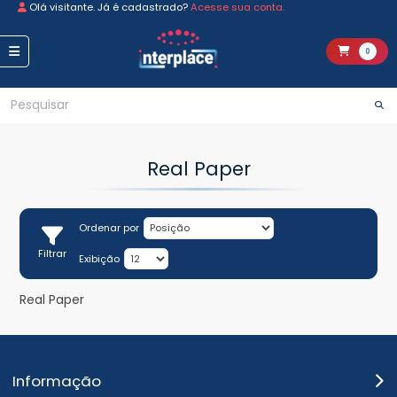
Olá visitante. Já é cadastrado?
Acesse sua conta.
0
Real Paper
Ordenar por
Filtrar
Exibição
Real Paper
Informação