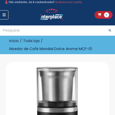
Olá visitante. Já é cadastrado?
Acesse sua conta.
0
Início
/
Toda loja
/
Moedor de Café Mondial Dolce Arome MCF-01