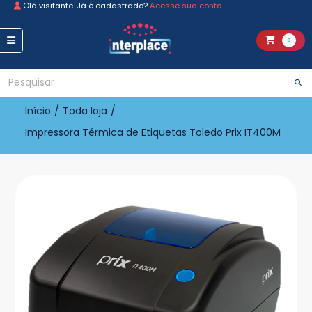
Olá visitante. Já é cadastrado?
Acesse sua conta.
0
Início
/
Toda loja
/
Impressora Térmica de Etiquetas Toledo Prix IT400M