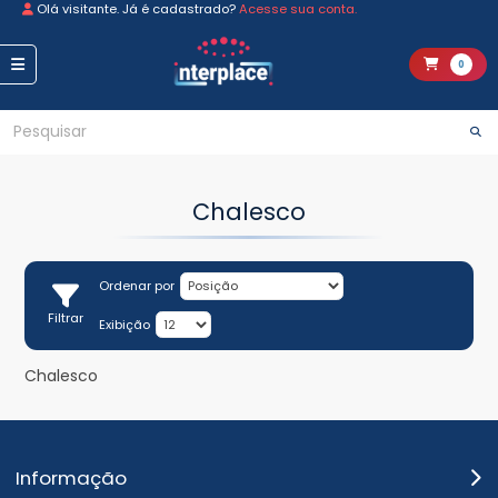
Olá visitante. Já é cadastrado?
Acesse sua conta.
0
Chalesco
Ordenar por
Filtrar
Exibição
Chalesco
Informação