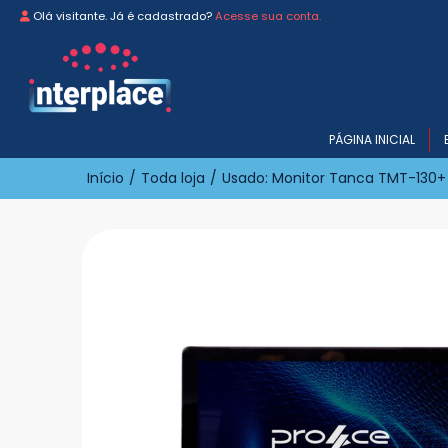
Olá visitante. Já é cadastrado?
Acesse sua conta.
PÁGINA INICIAL
Início
/
Toda loja
/
Usado: Monitor Tanca TMT-130+ 