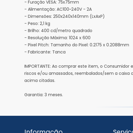
- Furação VESA: 75x75mm
- Alimentação: AC100~240V - 2A
- Dimensões: 250x240x140mm (LxAxP)
- Peso: 2,1 kg
- Brilho: 400 cd/metro quadrado
- Resolução Máxima: 1024 x 600
- Pixel Pitch: Tamanho do Pixel: 0.2175 x 0.2088mm
- Fabricante: Tanca
IMPORTANTE: Ao comprar este item, o Consumidor es
riscos e/ou amassados, reembalados/sem a caixa ori
acima citadas.
Garantia: 3 meses.
Informação
Serviç