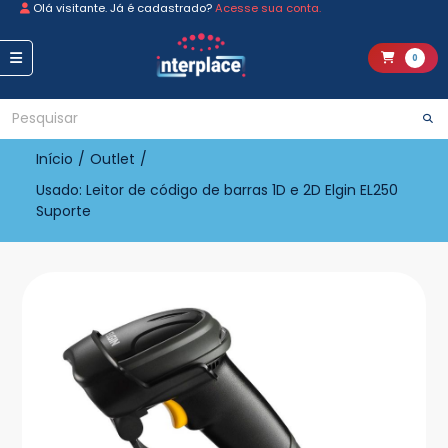
Olá visitante. Já é cadastrado?
Acesse sua conta.
0
Início
/
Outlet
/
Usado: Leitor de código de barras 1D e 2D Elgin EL250
Suporte