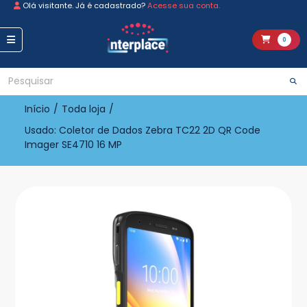
Olá visitante. Já é cadastrado?
Acesse sua conta.
0
Início
/
Toda loja
/
Usado: Coletor de Dados Zebra TC22 2D QR Code
Imager SE4710 16 MP