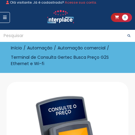
Olá visitante. Já é cadastrado?
Acesse sua conta.
0
Início
/
Automação
/
Automação comercial
/
Terminal de Consulta Gertec Busca Preço G2S
Ethernet e Wi-fi