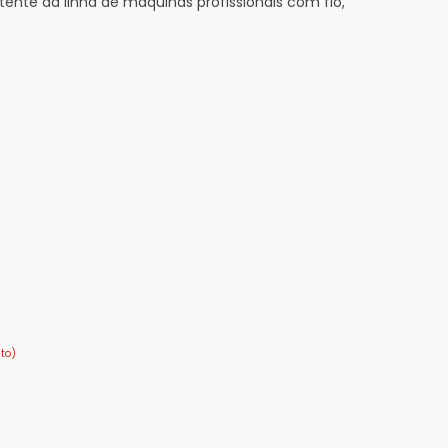
ente da linha de máquinas profissionais com fio,
to)