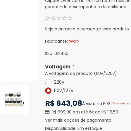
Clipper Over Comb. Possui motor mais pot
garantindo desempenho e durabilidade.
Seja o primeiro a comentar este produto
Fabricante:
Wahl
SKU:
012450
Voltagem
*
A voltagem do produto (110v/220v)
220v
110v/127v
R$ 643,08
À vista no PIX
(8% de descon
R$ 699,00 em até 6x de R$ 116,50
Ver mais opções de pagamento
Disponibilidade:
Em estoque