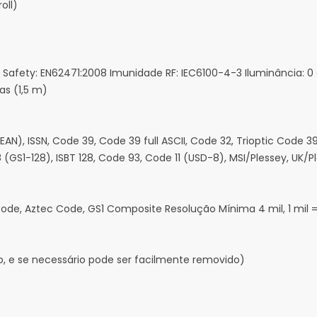
oll)
 Safety: EN62471:2008 Imunidade RF: IEC6100-4-3 Iluminância: 0 
as (1,5 m)
AN), ISSN, Code 39, Code 39 full ASCII, Code 32, Trioptic Code 39, I
(GS1-128), ISBT 128, Code 93, Code 11 (USD-8), MSI/Plessey, UK/P
Code, Aztec Code, GS1 Composite Resolução Mínima 4 mil, 1 mil
uso, e se necessário pode ser facilmente removido)