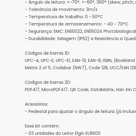
- Ângulo de leitura: +-70°, +-60°, 360° (skew, pitch, r
- Tolerância de movimento: 3m/s
- Temperatura de trabalho: 0 ~ 50°C
- Temperatura de armazenamento: - 40 ~ 70°C
- Segurança: EMC: EN55022, EN55024 Photobiological
- Durabilidade: Selagem (IP52) e Resistência a Qued
Códigos de barras 1D:
UPC-A, UPC-E, UPC-E1, EAN-13, EAN-8, ISBN, (Bookland E
Matrix 2 of 5, Codabar (NW7), Code 128, UCC/EAN 128 
Códigos de barras 2D:
PDF417, MicroPDF417, QR Code, DataMatrix, Han Xin 
Acessórios:
- Pedestal para ajustar o ângulo de leitura (já incl
Esse kit contém:
- 03 unidades do Leitor Elgin EL8600