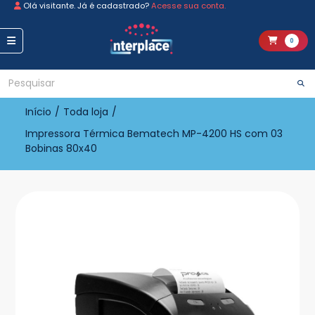
Olá visitante. Já é cadastrado?
Acesse sua conta.
0
Início
/
Toda loja
/
Impressora Térmica Bematech MP-4200 HS com 03
Bobinas 80x40