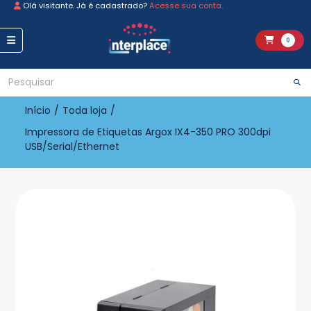
Olá visitante. Já é cadastrado?
Acesse sua conta.
0
Início
/
Toda loja
/
Impressora de Etiquetas Argox IX4-350 PRO 300dpi
USB/Serial/Ethernet