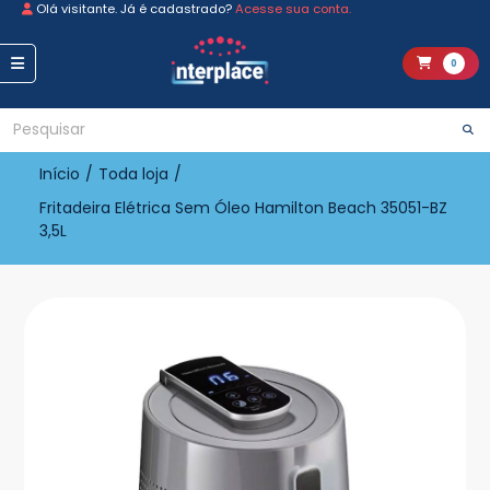
Olá visitante. Já é cadastrado?
Acesse sua conta.
0
Início
/
Toda loja
/
Fritadeira Elétrica Sem Óleo Hamilton Beach 35051-BZ
3,5L