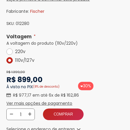
Fabricante:
Fischer
SKU:
012280
Voltagem
*
A voltagem do produto (110v/220v)
220v
110v/127v
R$ 1.399,00
R$ 899,00
30%
À vista no PIX
(8% de desconto)
R$ 977,17 em até 6x de R$ 162,86
Ver mais opções de pagamento
COMPRAR
Selecione o endereço de entrega