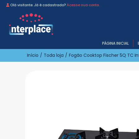
Olá visitante. Já é cadastrado?
Acesse sua conta.
PÁGINA INICIAL
Início
/
Toda loja
/
Fogão Cooktop Fischer 5Q TC Inf