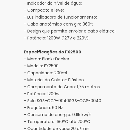
- Indicador do nível de água;
- Compacto e leve;
- Luz indicadora de funcionamento;
- Cabo anatômico com giro 360°;
- Design que permite enrolar o cabo elétrico;
- Potência: 1200W (127V e 220V).
Especificações do FX2500
- Marca: Black+Decker
- Modelo: FX2500
- Capacidade: 200ml
- Material do Coletor: Plástico
- Comprimento do Cabo: 1,75 metros
- Potência: 1200w
- Selo SGS-OCP-0040SGS-OCP-0040
- Frequência: 60 Hz
- Consumo de energia: 0.115 kw/h
- Temperatura: 180°C até 200°C
- Quantidade de vapor20 g/min