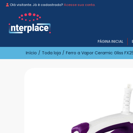
Olá visitante. Já é cadastrado?
Acesse sua conta.
PÁGINA INICIAL
Início
/
Toda loja
/
Ferro a Vapor Ceramic Gliss FX