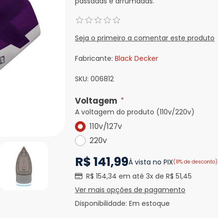
passadas e arrumadas.
Seja o primeiro a comentar este produto
Fabricante:
Black Decker
SKU:
006812
Voltagem
*
A voltagem do produto (110v/220v)
110v/127v
220v
R$ 141,99
À vista no PIX
(8% de desconto)
R$ 154,34 em até 3x de R$ 51,45
Ver mais opções de pagamento
Disponibilidade:
Em estoque