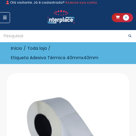
Olá visitante. Já é cadastrado?
Acesse sua conta.
0
Início
/
Toda loja
/
Etiqueta Adesiva Térmica 40mmx40mm