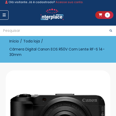
Olá visitante. Já é cadastrado?
Acesse sua conta.
0
Início
/
Toda loja
/
Câmera Digital Canon EOS R50V Com Lente RF-S 14-
30mm